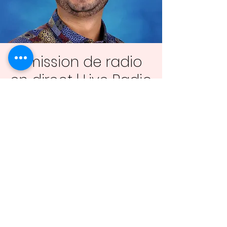
Émission de radio
en direct | Live Radio
Show
dim. 27 juill.
  |  
Chute-à-Blondeau
Justin Breton animera une émission de radio en
direct sur les ondes de Productions JB Webradio
sur place.
Justin Breton will host a live radio show on the
airwaves of Productions JB Webradio, on-site.
Aucun billet en vente
Voir d'autres événements